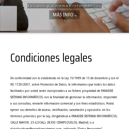
Equipos y sistemas informáticos
MÁS INFO
Condiciones legales
De conformidad con lo establecido en la Ley 15/1999 de 13 de diciembre y con el
RD 1720/2007, sobre Protección de Datos, le informamos que todos los datos
facilitados por usted serán incorporados a un fichero propiedad de
PARADISE
SISTEMAS INFORMÁTICOS
, con la finalidad de gestionar la información, responder
a sus consultas, enviarle información comercial y con fines estadísticos. Podrá
ejercer sus derechos de acceso, rectificación, cancelación y oposición, en los
términos previstos por la Ley, dirigiéndose a
PARADISE SISTEMAS INFORMÁTICOS
,
CALLE MAYOR, 23 (LOCAL)
,
28350
CIEMPOZUELOS
,
Madrid
; o a
distribuidores@paradisesistemas.com
, indicando “Datos Personales”..