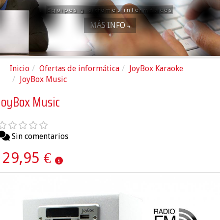
Equipos y sistemas informáticos
MÁS INFO
Inicio
Ofertas de informática
JoyBox Karaoke
JoyBox Music
JoyBox Music
Sin comentarios
29,95 €